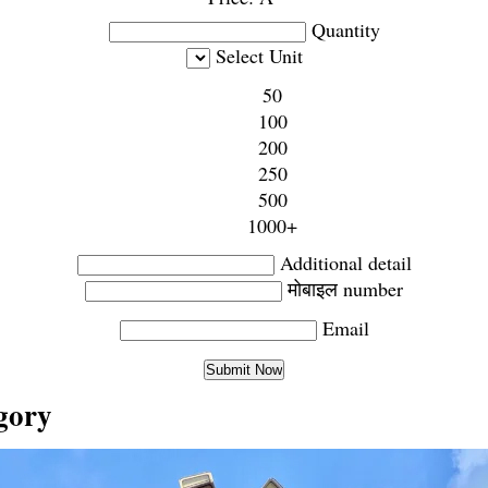
Quantity
Select Unit
50
100
200
250
500
1000+
Additional detail
मोबाइल number
Email
gory